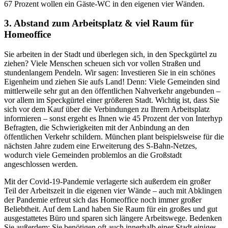
67 Prozent wollen ein Gäste-WC in den eigenen vier Wänden.
3. Abstand zum Arbeitsplatz & viel Raum für
Homeoffice
Sie arbeiten in der Stadt und überlegen sich, in den Speckgürtel zu
ziehen? Viele Menschen scheuen sich vor vollen Straßen und
stundenlangem Pendeln. Wir sagen: Investieren Sie in ein schönes
Eigenheim und ziehen Sie aufs Land! Denn: Viele Gemeinden sind
mittlerweile sehr gut an den öffentlichen Nahverkehr angebunden –
vor allem im Speckgürtel einer größeren Stadt. Wichtig ist, dass Sie
sich vor dem Kauf über die Verbindungen zu Ihrem Arbeitsplatz
informieren – sonst ergeht es Ihnen wie 45 Prozent der von Interhyp
Befragten, die Schwierigkeiten mit der Anbindung an den
öffentlichen Verkehr schildern. München plant beispielsweise für die
nächsten Jahre zudem eine Erweiterung des S-Bahn-Netzes,
wodurch viele Gemeinden problemlos an die Großstadt
angeschlossen werden.
Mit der Covid-19-Pandemie verlagerte sich außerdem ein großer
Teil der Arbeitszeit in die eigenen vier Wände – auch mit Abklingen
der Pandemie erfreut sich das Homeoffice noch immer großer
Beliebtheit. Auf dem Land haben Sie Raum für ein großes und gut
ausgestattetes Büro und sparen sich längere Arbeitswege. Bedenken
Sie außerdem: Sie benötigen oft auch innerhalb einer Stadt einiges