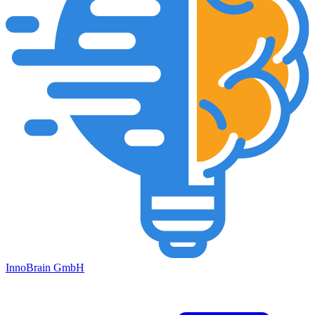
Inno
Brain
GmbH