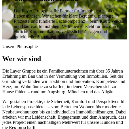
Die Layer Gruppe ist Ihr Partner für Immobilien in allen
Lebensphasen. Wir stehen für klare Beratung, planbare
Prozesse und fundierte Fachkompetenz – beim Kauf, Verkauf
und Bau von Immobilien. Vertrauen entsteht für uns durch
ehrliche Kommunikation, verlässliche Zusagen und
individuelle Betreuung.
Unsere Philosophie
Wer wir sind
Die Layer Gruppe ist ein Familienunternehmen mit über 35 Jahren
Erfahrung im Bau und in der Vermittlung von Immobilien. Seit der
Gründung verbinden wir Tradition und Innovation, Kompetenz und
Herz, um Wohnräume zu schaffen, in denen Menschen sich zu
Hause fühlen – rund um Augsburg, München und das Allgäu.
Wir gestalten Projekte, die Sicherheit, Komfort und Perspektiven für
jede Lebensphase bieten – vom Betreuten Wohnen über moderne
Neubauwohnungen bis zu individuellen Immobilienlösungen. Dabei
arbeiten wir mit Leidenschaft, Engagement und dem Anspruch, dass
jedes Projekt einen nachhaltigen Mehrwert für unsere Kunden und
die Region schafft.