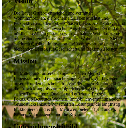
Vision
Die Layer Gruppe entwickelt und vermittelt
Wohnimmobilien, die Sicherheit, Lebensqualität und
Perspektiven in allen Lebensphasen bieten. Als Bauträger und
Immobilienspezialist zwischen Augsburg, München und dem
nördlichen Allgäu gestalten wir nachhaltige Wohnkonzepte –
mit besonderem Fokus auf Betreutes Wohnen. Unser Ziel ist
es, durch Qualität, Innovation und Verantwortung einen
bleibenden Beitrag für Gesellschaft und Region zu leisten.
Mission
Im Mittelpunkt unseres Handelns stehen Menschen,
Lebensräume und eine nachhaltige Zukunft. Wir begleiten
unsere Kunden ganzheitlich – von der ersten Beratung über
die Entwicklung bis zur erfolgreichen Umsetzung. Dabei
stehen Transparenz, Qualität und effiziente Prozesse im
Fokus. Ob Betreutes Wohnen, Immobilienvermittlung oder
Grundstücksankauf: Wir schaffen Lösungen, die langfristig
funktionieren und echten Mehrwert bieten – für Kunden,
Partner, Mitarbeitende und die Region.
Unternehmensleitbild