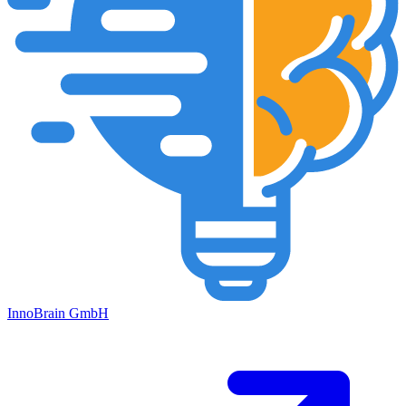
Inno
Brain
GmbH