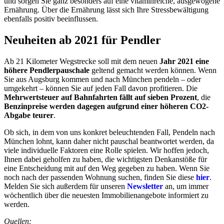
und sorgen Sie ganz besonders auf eine vitaminreiche, ausgewogene
Ernährung. Über die Ernährung lässt sich Ihre Stressbewältigung
ebenfalls positiv beeinflussen.
Neuheiten ab 2021 für Pendler
Ab 21 Kilometer Wegstrecke soll mit dem neuen
Jahr 2021 eine
höhere Pendlerpauschale
geltend gemacht werden können. Wenn
Sie aus Augsburg kommen und nach München pendeln – oder
umgekehrt – können Sie auf jeden Fall davon profitieren. Die
Mehrwertsteuer auf Bahnfahrten fällt auf sieben Prozent
, die
Benzinpreise werden dagegen aufgrund einer höheren CO2-
Abgabe teurer
.
Ob sich, in dem von uns konkret beleuchtenden Fall, Pendeln nach
München lohnt, kann daher nicht pauschal beantwortet werden, da
viele individuelle Faktoren eine Rolle spielen. Wir hoffen jedoch,
Ihnen dabei geholfen zu haben, die wichtigsten Denkanstöße für
eine Entscheidung mit auf den Weg gegeben zu haben. Wenn Sie
noch nach der passenden Wohnung suchen, finden Sie diese
hier
.
Melden Sie sich außerdem für unseren
Newsletter
an, um immer
wöchentlich über die neuesten Immobilienangebote informiert zu
werden.
Quellen: