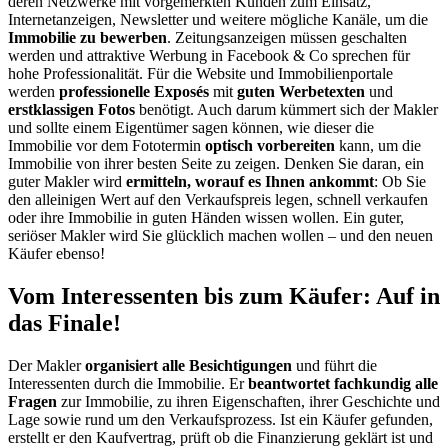
deren Netzwerke mit vorgemerkten Kunden zum Einsatz,
Internetanzeigen, Newsletter und weitere mögliche Kanäle, um die
Immobilie zu bewerben
. Zeitungsanzeigen müssen geschalten
werden und attraktive Werbung in Facebook & Co sprechen für
hohe Professionalität. Für die Website und Immobilienportale
werden
professionelle Exposés
mit
guten Werbetexten
und
erstklassigen Fotos
benötigt. Auch darum kümmert sich der Makler
und sollte einem Eigentümer sagen können, wie dieser die
Immobilie vor dem Fototermin
optisch vorbereiten
kann, um die
Immobilie von ihrer besten Seite zu zeigen. Denken Sie daran, ein
guter Makler wird
ermitteln, worauf es Ihnen ankommt
: Ob Sie
den alleinigen Wert auf den Verkaufspreis legen, schnell verkaufen
oder ihre Immobilie in guten Händen wissen wollen. Ein guter,
seriöser Makler wird Sie glücklich machen wollen – und den neuen
Käufer ebenso!
Vom Interessenten bis zum Käufer: Auf in
das Finale!
Der Makler
organisiert alle Besichtigungen
und führt die
Interessenten durch die Immobilie. Er
beantwortet fachkundig alle
Fragen
zur Immobilie, zu ihren Eigenschaften, ihrer Geschichte und
Lage sowie rund um den Verkaufsprozess. Ist ein Käufer gefunden,
erstellt er den Kaufvertrag, prüft ob die Finanzierung geklärt ist und