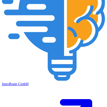
Inno
Brain
GmbH