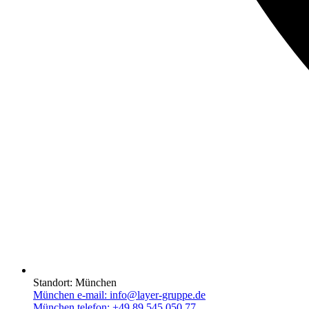
Standort:
München
München e-mail:
info@layer-gruppe.de
München telefon:
+49 89 545 050 77