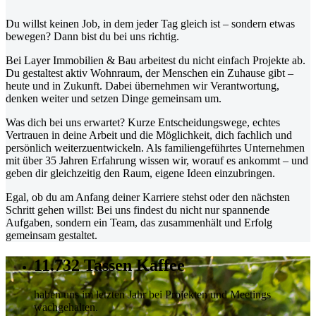
Du willst keinen Job, in dem jeder Tag gleich ist – sondern etwas
bewegen? Dann bist du bei uns richtig.
Bei Layer Immobilien & Bau arbeitest du nicht einfach Projekte ab.
Du gestaltest aktiv Wohnraum, der Menschen ein Zuhause gibt –
heute und in Zukunft. Dabei übernehmen wir Verantwortung,
denken weiter und setzen Dinge gemeinsam um.
Was dich bei uns erwartet? Kurze Entscheidungswege, echtes
Vertrauen in deine Arbeit und die Möglichkeit, dich fachlich und
persönlich weiterzuentwickeln. Als familiengeführtes Unternehmen
mit über 35 Jahren Erfahrung wissen wir, worauf es ankommt – und
geben dir gleichzeitig den Raum, eigene Ideen einzubringen.
Egal, ob du am Anfang deiner Karriere stehst oder den nächsten
Schritt gehen willst: Bei uns findest du nicht nur spannende
Aufgaben, sondern ein Team, das zusammenhält und Erfolg
gemeinsam gestaltet.
11.732
Tassen Kaffee
haben uns im letzten Jahr bei Projekten und Meetings
wachgehalten.