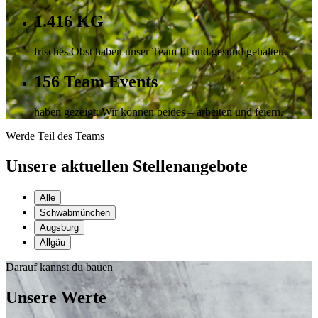
1.416
KG
frisches Obst haben unser Team fit und gesund gehalten.
156
Team Events
haben gezeigt: Wir können beides – arbeiten und feiern.
Werde Teil des Teams
Unsere aktuellen Stellenangebote
Alle
Schwabmünchen
Augsburg
Allgäu
Darauf kannst du bauen
Unsere Werte