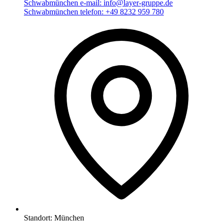
Schwabmünchen e-mail:
info@layer-gruppe.de
Schwabmünchen telefon:
+49 8232 959 780
Standort:
München