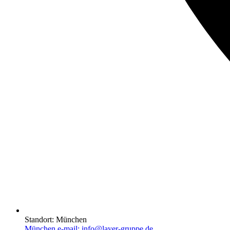
Standort:
München
München e-mail:
info@layer-gruppe.de