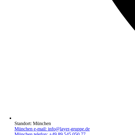
Standort:
München
München e-mail:
info@layer-gruppe.de
München telefon:
+49 89 545 050 77