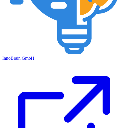
Inno
Brain
GmbH