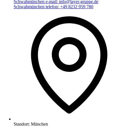
Schwabmünchen e-mail:
info@layer-gruppe.de
Schwabmünchen telefon:
+49 8232 959 780
Standort:
München