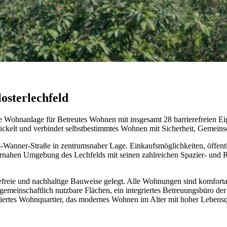
sterlechfeld
Wohnanlage für Betreutes Wohnen mit insgesamt 28 barrierefreien Eig
wickelt und verbindet selbstbestimmtes Wohnen mit Sicherheit, Gemeinsc
-Wanner-Straße in zentrumsnaher Lage. Einkaufsmöglichkeiten, öffent
naturnahen Umgebung des Lechfelds mit seinen zahlreichen Spazier- u
e und nachhaltige Bauweise gelegt. Alle Wohnungen sind komfortabel
gemeinschaftlich nutzbare Flächen, ein integriertes Betreuungsbüro d
es Wohnquartier, das modernes Wohnen im Alter mit hoher Lebensquali