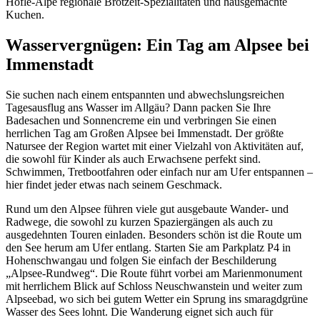
Höfle-Alpe regionale Brotzeit-Spezialitäten und hausgemachte
Kuchen.
Wasservergnügen: Ein Tag am Alpsee bei
Immenstadt
Sie suchen nach einem entspannten und abwechslungsreichen
Tagesausflug ans Wasser im Allgäu? Dann packen Sie Ihre
Badesachen und Sonnencreme ein und verbringen Sie einen
herrlichen Tag am Großen Alpsee bei Immenstadt. Der größte
Natursee der Region wartet mit einer Vielzahl von Aktivitäten auf,
die sowohl für Kinder als auch Erwachsene perfekt sind.
Schwimmen, Tretbootfahren oder einfach nur am Ufer entspannen –
hier findet jeder etwas nach seinem Geschmack.
Rund um den Alpsee führen viele gut ausgebaute Wander- und
Radwege, die sowohl zu kurzen Spaziergängen als auch zu
ausgedehnten Touren einladen. Besonders schön ist die Route um
den See herum am Ufer entlang. Starten Sie am Parkplatz P4 in
Hohenschwangau und folgen Sie einfach der Beschilderung
„Alpsee-Rundweg“. Die Route führt vorbei am Marienmonument
mit herrlichem Blick auf Schloss Neuschwanstein und weiter zum
Alpseebad, wo sich bei gutem Wetter ein Sprung ins smaragdgrüne
Wasser des Sees lohnt. Die Wanderung eignet sich auch für