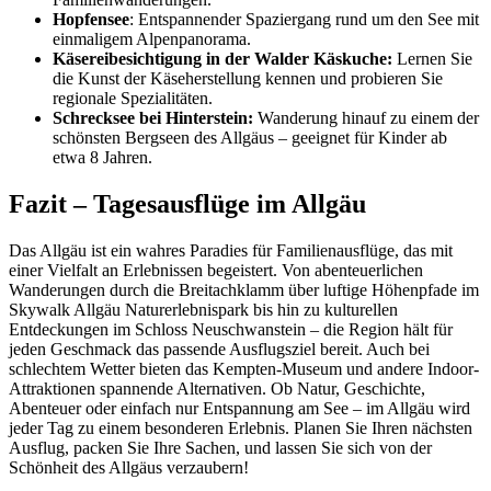
Hopfensee
: Entspannender Spaziergang rund um den See mit
einmaligem Alpenpanorama.
Käsereibesichtigung in der Walder Käskuche:
Lernen Sie
die Kunst der Käseherstellung kennen und probieren Sie
regionale Spezialitäten.
Schrecksee bei Hinterstein:
Wanderung hinauf zu einem der
schönsten Bergseen des Allgäus – geeignet für Kinder ab
etwa 8 Jahren.
Fazit – Tagesausflüge im Allgäu
Das Allgäu ist ein wahres Paradies für Familienausflüge, das mit
einer Vielfalt an Erlebnissen begeistert. Von abenteuerlichen
Wanderungen durch die Breitachklamm über luftige Höhenpfade im
Skywalk Allgäu Naturerlebnispark bis hin zu kulturellen
Entdeckungen im Schloss Neuschwanstein – die Region hält für
jeden Geschmack das passende Ausflugsziel bereit. Auch bei
schlechtem Wetter bieten das Kempten-Museum und andere Indoor-
Attraktionen spannende Alternativen. Ob Natur, Geschichte,
Abenteuer oder einfach nur Entspannung am See – im Allgäu wird
jeder Tag zu einem besonderen Erlebnis. Planen Sie Ihren nächsten
Ausflug, packen Sie Ihre Sachen, und lassen Sie sich von der
Schönheit des Allgäus verzaubern!