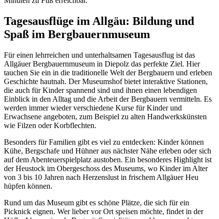
Minuten zu Fuß erreichbar.
Tagesausflüge im Allgäu: Bildung und
Spaß im Bergbauernmuseum
Für einen lehrreichen und unterhaltsamen Tagesausflug ist das
Allgäuer Bergbauernmuseum in Diepolz das perfekte Ziel. Hier
tauchen Sie ein in die traditionelle Welt der Bergbauern und erleben
Geschichte hautnah. Der Museumshof bietet interaktive Stationen,
die auch für Kinder spannend sind und ihnen einen lebendigen
Einblick in den Alltag und die Arbeit der Bergbauern vermitteln. Es
werden immer wieder verschiedene Kurse für Kinder und
Erwachsene angeboten, zum Beispiel zu alten Handwerkskünsten
wie Filzen oder Korbflechten.
Besonders für Familien gibt es viel zu entdecken: Kinder können
Kühe, Bergschafe und Hühner aus nächster Nähe erleben oder sich
auf dem Abenteuerspielplatz austoben. Ein besonderes Highlight ist
der Heustock im Obergeschoss des Museums, wo Kinder im Alter
von 3 bis 10 Jahren nach Herzenslust in frischem Allgäuer Heu
hüpfen können.
Rund um das Museum gibt es schöne Plätze, die sich für ein
Picknick eignen. Wer lieber vor Ort speisen möchte, findet in der