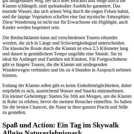
gut ausgebauten Weg, der sich über Brücken und Stege durch die
Klamm schlängelt, sind spektakuläre Ausblicke garantiert. Das
tosende Wasser, das sich seinen Weg durch die engen Felsen bahnt,
und die üppige Vegetation schaffen eine fast mystische Atmosphäre.
Diese Wanderung ist nicht nur für Erwachsene ein Highlight, auch
Kinder werden begeistert sein.
Die Breitachklamm kann auf verschiedenen Touren erkundet
werden, die sich in Länge und Schwierigkeitsgrad unterscheiden.
Die klassische Route durch die Klamm ist etwa 2,5 Kilometer lang
und dauert in gemütlichem Tempo ungefähr eine Stunde. Sie ist
ideal für Anfänger und Familien mit Kindern. Für Fortgeschrittene
gibt es längere Touren, die die Klamm mit umliegenden
Wanderwegen verbinden und bis zu 4 Stunden in Anspruch nehmen
können.
Entlang der Klamm selbst gibt es keine Einkehrmöglichkeiten, daher
empfiehlt es sich, ausreichend Wasser und Snacks mitzunehmen.
Ein kleiner Geheimtipp: Starten Sie früh am Morgen, um die Klamm
in Ruhe zu erleben, bevor die meisten Besucher eintreffen. So haben
Sie die besten Chancen, die Natur in ihrer ganzen Pracht und Stille
zu genießen.
Spaß und Action: Ein Tag im Skywalk
Allgäu Naturerlebnispark