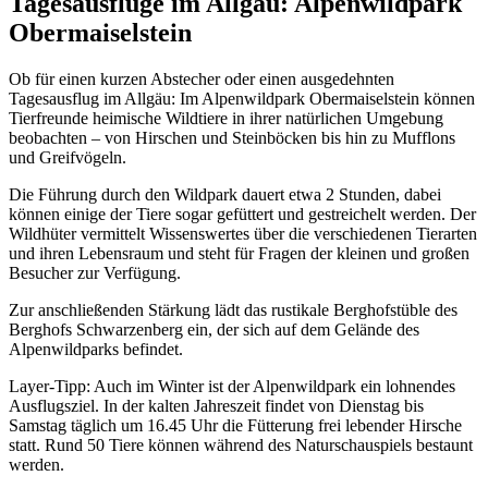
Tagesausflüge im Allgäu: Alpenwildpark
Obermaiselstein
Ob für einen kurzen Abstecher oder einen ausgedehnten
Tagesausflug im Allgäu: Im Alpenwildpark Obermaiselstein können
Tierfreunde heimische Wildtiere in ihrer natürlichen Umgebung
beobachten – von Hirschen und Steinböcken bis hin zu Mufflons
und Greifvögeln.
Die Führung durch den Wildpark dauert etwa 2 Stunden, dabei
können einige der Tiere sogar gefüttert und gestreichelt werden. Der
Wildhüter vermittelt Wissenswertes über die verschiedenen Tierarten
und ihren Lebensraum und steht für Fragen der kleinen und großen
Besucher zur Verfügung.
Zur anschließenden Stärkung lädt das rustikale Berghofstüble des
Berghofs Schwarzenberg ein, der sich auf dem Gelände des
Alpenwildparks befindet.
Layer-Tipp: Auch im Winter ist der Alpenwildpark ein lohnendes
Ausflugsziel. In der kalten Jahreszeit findet von Dienstag bis
Samstag täglich um 16.45 Uhr die Fütterung frei lebender Hirsche
statt. Rund 50 Tiere können während des Naturschauspiels bestaunt
werden.