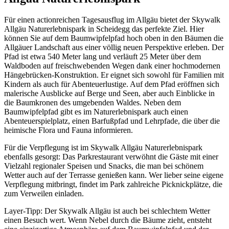
Für einen actionreichen Tagesausflug im Allgäu bietet der Skywalk
Allgäu Naturerlebnispark in Scheidegg das perfekte Ziel. Hier
können Sie auf dem Baumwipfelpfad hoch oben in den Bäumen die
Allgäuer Landschaft aus einer völlig neuen Perspektive erleben. Der
Pfad ist etwa 540 Meter lang und verläuft 25 Meter über dem
Waldboden auf freischwebenden Wegen dank einer hochmodernen
Hängebrücken-Konstruktion. Er eignet sich sowohl für Familien mit
Kindern als auch für Abenteuerlustige. Auf dem Pfad eröffnen sich
malerische Ausblicke auf Berge und Seen, aber auch Einblicke in
die Baumkronen des umgebenden Waldes. Neben dem
Baumwipfelpfad gibt es im Naturerlebnispark auch einen
Abenteuerspielplatz, einen Barfußpfad und Lehrpfade, die über die
heimische Flora und Fauna informieren.
Für die Verpflegung ist im Skywalk Allgäu Naturerlebnispark
ebenfalls gesorgt: Das Parkrestaurant verwöhnt die Gäste mit einer
Vielzahl regionaler Speisen und Snacks, die man bei schönem
Wetter auch auf der Terrasse genießen kann. Wer lieber seine eigene
Verpflegung mitbringt, findet im Park zahlreiche Picknickplätze, die
zum Verweilen einladen.
Layer-Tipp: Der Skywalk Allgäu ist auch bei schlechtem Wetter
einen Besuch wert. Wenn Nebel durch die Bäume zieht, entsteht