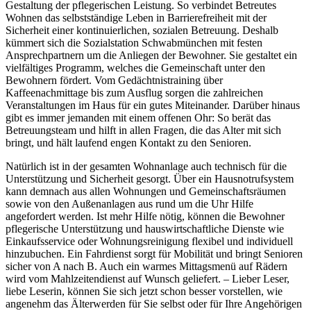
Gestaltung der pflegerischen Leistung. So verbindet Betreutes
Wohnen das selbstständige Leben in Barrierefreiheit mit der
Sicherheit einer kontinuierlichen, sozialen Betreuung. Deshalb
kümmert sich die Sozialstation Schwabmünchen mit festen
Ansprechpartnern um die Anliegen der Bewohner. Sie gestaltet ein
vielfältiges Programm, welches die Gemeinschaft unter den
Bewohnern fördert. Vom Gedächtnistraining über
Kaffeenachmittage bis zum Ausflug sorgen die zahlreichen
Veranstaltungen im Haus für ein gutes Miteinander. Darüber hinaus
gibt es immer jemanden mit einem offenen Ohr: So berät das
Betreuungsteam und hilft in allen Fragen, die das Alter mit sich
bringt, und hält laufend engen Kontakt zu den Senioren.
Natürlich ist in der gesamten Wohnanlage auch technisch für die
Unterstützung und Sicherheit gesorgt. Über ein Hausnotrufsystem
kann demnach aus allen Wohnungen und Gemeinschaftsräumen
sowie von den Außenanlagen aus rund um die Uhr Hilfe
angefordert werden. Ist mehr Hilfe nötig, können die Bewohner
pflegerische Unterstützung und hauswirtschaftliche Dienste wie
Einkaufsservice oder Wohnungsreinigung flexibel und individuell
hinzubuchen. Ein Fahrdienst sorgt für Mobilität und bringt Senioren
sicher von A nach B. Auch ein warmes Mittagsmenü auf Rädern
wird vom Mahlzeitendienst auf Wunsch geliefert. – Lieber Leser,
liebe Leserin, können Sie sich jetzt schon besser vorstellen, wie
angenehm das Älterwerden für Sie selbst oder für Ihre Angehörigen