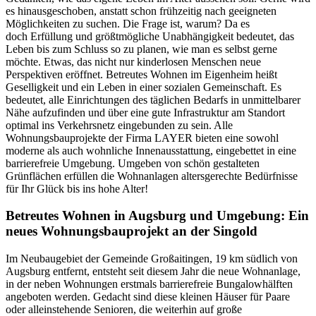
es hinausgeschoben, anstatt schon frühzeitig nach geeigneten
Möglichkeiten zu suchen. Die Frage ist, warum? Da es
doch Erfüllung und größtmögliche Unabhängigkeit bedeutet, das
Leben bis zum Schluss so zu planen, wie man es selbst gerne
möchte. Etwas, das nicht nur kinderlosen Menschen neue
Perspektiven eröffnet. Betreutes Wohnen im Eigenheim heißt
Geselligkeit und ein Leben in einer sozialen Gemeinschaft. Es
bedeutet, alle Einrichtungen des täglichen Bedarfs in unmittelbarer
Nähe aufzufinden und über eine gute Infrastruktur am Standort
optimal ins Verkehrsnetz eingebunden zu sein. Alle
Wohnungsbauprojekte der Firma LAYER bieten eine sowohl
moderne als auch wohnliche Innenausstattung, eingebettet in eine
barrierefreie Umgebung. Umgeben von schön gestalteten
Grünflächen erfüllen die Wohnanlagen altersgerechte Bedürfnisse
für Ihr Glück bis ins hohe Alter!
Betreutes Wohnen in Augsburg und Umgebung: Ein
neues Wohnungsbauprojekt an der Singold
Im Neubaugebiet der Gemeinde Großaitingen, 19 km südlich von
Augsburg entfernt, entsteht seit diesem Jahr die neue Wohnanlage,
in der neben Wohnungen erstmals barrierefreie Bungalowhälften
angeboten werden. Gedacht sind diese kleinen Häuser für Paare
oder alleinstehende Senioren, die weiterhin auf große