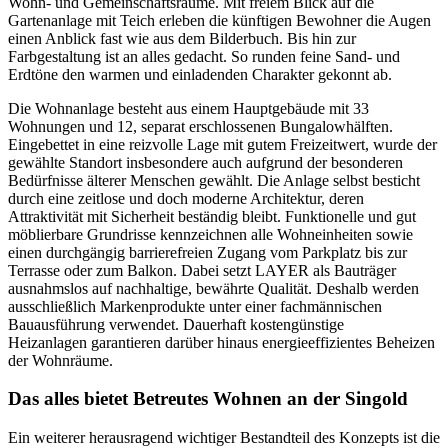
Wohn- und Gemeinschaftsräume. Mit freiem Blick auf die
Gartenanlage mit Teich erleben die künftigen Bewohner die Augen
einen Anblick fast wie aus dem Bilderbuch. Bis hin zur
Farbgestaltung ist an alles gedacht. So runden feine Sand- und
Erdtöne den warmen und einladenden Charakter gekonnt ab.
Die Wohnanlage besteht aus einem Hauptgebäude mit 33
Wohnungen und 12, separat erschlossenen Bungalowhälften.
Eingebettet in eine reizvolle Lage mit gutem Freizeitwert, wurde der
gewählte Standort insbesondere auch aufgrund der besonderen
Bedürfnisse älterer Menschen gewählt. Die Anlage selbst besticht
durch eine zeitlose und doch moderne Architektur, deren
Attraktivität mit Sicherheit beständig bleibt. Funktionelle und gut
möblierbare Grundrisse kennzeichnen alle Wohneinheiten sowie
einen durchgängig barrierefreien Zugang vom Parkplatz bis zur
Terrasse oder zum Balkon. Dabei setzt LAYER als Bauträger
ausnahmslos auf nachhaltige, bewährte Qualität. Deshalb werden
ausschließlich Markenprodukte unter einer fachmännischen
Bauausführung verwendet. Dauerhaft kostengünstige
Heizanlagen garantieren darüber hinaus energieeffizientes Beheizen
der Wohnräume.
Das alles bietet Betreutes Wohnen an der Singold
Ein weiterer herausragend wichtiger Bestandteil des Konzepts ist die