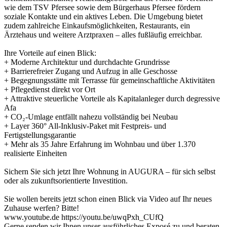
wie dem TSV Pfersee sowie dem Bürgerhaus Pfersee fördern
soziale Kontakte und ein aktives Leben. Die Umgebung bietet
zudem zahlreiche Einkaufsmöglichkeiten, Restaurants, ein
Ärztehaus und weitere Arztpraxen – alles fußläufig erreichbar.
Ihre Vorteile auf einen Blick:
+ Moderne Architektur und durchdachte Grundrisse
+ Barrierefreier Zugang und Aufzug in alle Geschosse
+ Begegnungsstätte mit Terrasse für gemeinschaftliche Aktivitäten
+ Pflegedienst direkt vor Ort
+ Attraktive steuerliche Vorteile als Kapitalanleger durch degressive
Afa
+ CO₂-Umlage entfällt nahezu vollständig bei Neubau
+ Layer 360° All-Inklusiv-Paket mit Festpreis- und
Fertigstellungsgarantie
+ Mehr als 35 Jahre Erfahrung im Wohnbau und über 1.370
realisierte Einheiten
Sichern Sie sich jetzt Ihre Wohnung in AUGURA – für sich selbst
oder als zukunftsorientierte Investition.
Sie wollen bereits jetzt schon einen Blick via Video auf Ihr neues
Zuhause werfen? Bitte!
www.youtube.de https://youtu.be/uwqPxh_CUfQ
Gerne senden wir Ihnen unser ausführliches Exposé zu und beraten