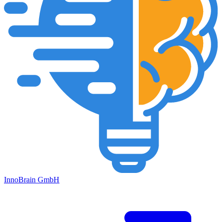
Inno
Brain
GmbH