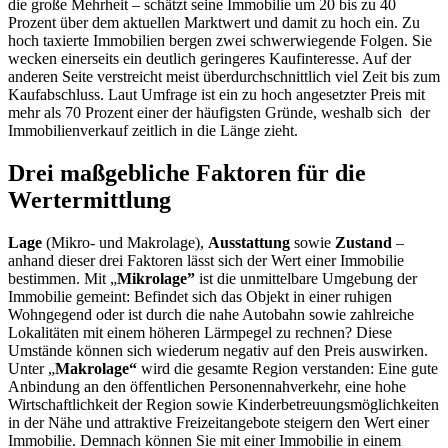
die große Mehrheit – schätzt seine Immobilie um 20 bis zu 40
Prozent über dem aktuellen Marktwert und damit zu hoch ein. Zu
hoch taxierte Immobilien bergen zwei schwerwiegende Folgen. Sie
wecken einerseits ein deutlich geringeres Kaufinteresse. Auf der
anderen Seite verstreicht meist überdurchschnittlich viel Zeit bis zum
Kaufabschluss. Laut Umfrage ist ein zu hoch angesetzter Preis mit
mehr als 70 Prozent einer der häufigsten Gründe, weshalb sich der
Immobilienverkauf zeitlich in die Länge zieht.
Drei maßgebliche Faktoren für die
Wertermittlung
Lage
(Mikro- und Makrolage),
Ausstattung
sowie
Zustand
–
anhand dieser drei Faktoren lässt sich der Wert einer Immobilie
bestimmen. Mit „
Mikrolage”
ist die unmittelbare Umgebung der
Immobilie gemeint: Befindet sich das Objekt in einer ruhigen
Wohngegend oder ist durch die nahe Autobahn sowie zahlreiche
Lokalitäten mit einem höheren Lärmpegel zu rechnen? Diese
Umstände können sich wiederum negativ auf den Preis auswirken.
Unter „
Makrolage“
wird die gesamte Region verstanden: Eine gute
Anbindung an den öffentlichen Personennahverkehr, eine hohe
Wirtschaftlichkeit der Region sowie Kinderbetreuungsmöglichkeiten
in der Nähe und attraktive Freizeitangebote steigern den Wert einer
Immobilie. Demnach können Sie mit einer Immobilie in einem