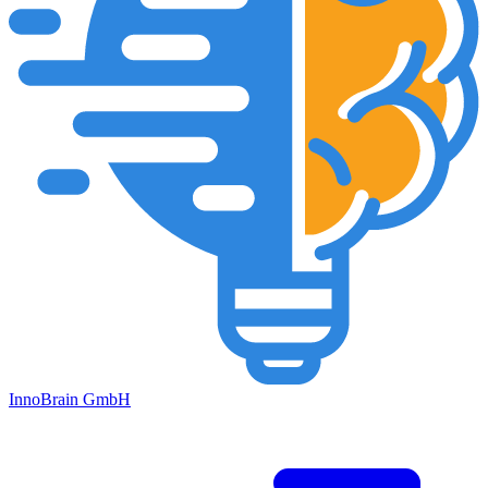
Inno
Brain
GmbH