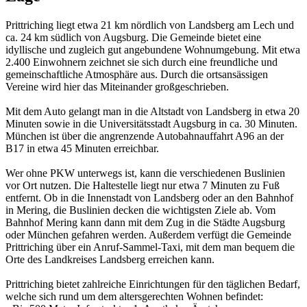
Prittriching liegt etwa 21 km nördlich von Landsberg am Lech und
ca. 24 km südlich von Augsburg. Die Gemeinde bietet eine
idyllische und zugleich gut angebundene Wohnumgebung. Mit etwa
2.400 Einwohnern zeichnet sie sich durch eine freundliche und
gemeinschaftliche Atmosphäre aus. Durch die ortsansässigen
Vereine wird hier das Miteinander großgeschrieben.
Mit dem Auto gelangt man in die Altstadt von Landsberg in etwa 20
Minuten sowie in die Universitätsstadt Augsburg in ca. 30 Minuten.
München ist über die angrenzende Autobahnauffahrt A96 an der
B17 in etwa 45 Minuten erreichbar.
Wer ohne PKW unterwegs ist, kann die verschiedenen Buslinien
vor Ort nutzen. Die Haltestelle liegt nur etwa 7 Minuten zu Fuß
entfernt. Ob in die Innenstadt von Landsberg oder an den Bahnhof
in Mering, die Buslinien decken die wichtigsten Ziele ab. Vom
Bahnhof Mering kann dann mit dem Zug in die Städte Augsburg
oder München gefahren werden. Außerdem verfügt die Gemeinde
Prittriching über ein Anruf-Sammel-Taxi, mit dem man bequem die
Orte des Landkreises Landsberg erreichen kann.
Prittriching bietet zahlreiche Einrichtungen für den täglichen Bedarf,
welche sich rund um dem altersgerechten Wohnen befindet: