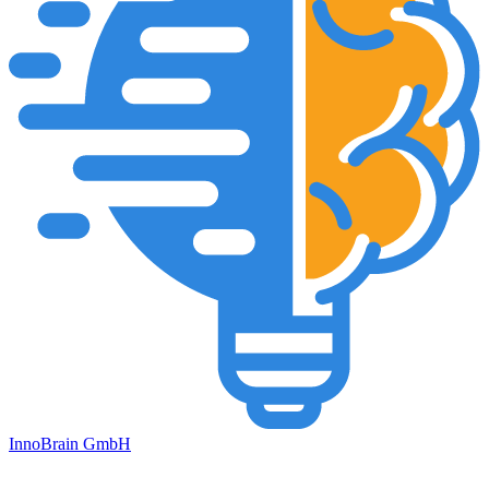
Inno
Brain
GmbH